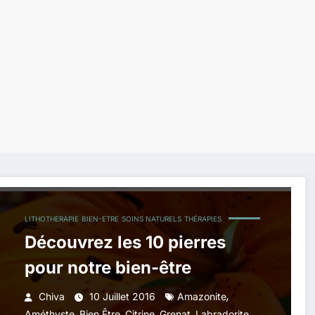
LITHOTHERAPIE
BIEN-ETRE
SOINS NATURELS
THÉRAPIES
Découvrez les 10 pierres
pour notre bien-être
,
Chiva
10 Juillet 2016
Amazonite
,
,
,
,
,
Améthyste
Bien Être
Citrine
Grenat
Labradorite