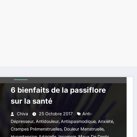
DÉPRESSION
PLANTES HERBES ÉPICES
REMÈDES NATURELS
SANTÉ
6 bienfaits de la passiflore
sur la santé
Chiva
25 Octobre 2017
Anti-
,
,
,
,
Dépresseur
Antidouleur
Antispasmodique
Anxiété
,
,
Crampes Prémenstruelles
Douleur Menstruelle
,
,
,
Hypertension Artérielle
Insomnie
Maux De Dents