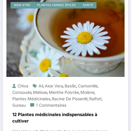
BIEN-ETRE
PLANTES HERBES ÉPICES
SANTÉ
Chiva
Ail
Aloe Vera
Basilic
Camomille
,
,
,
,
Consoude
Mélisse
Menthe Poivrée
Molène
,
,
,
,
Plantes Médicinales
Racine De Pissenlit
Raifort
,
,
,
Sureau
1 Commentaires
12 Plantes médicinales indispensables à
cultiver