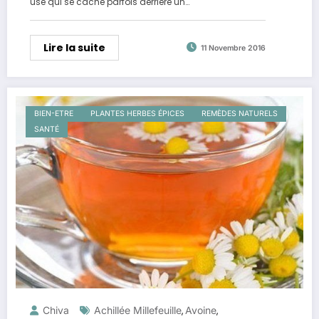
use qui se cache parfois derrière un…
Lire la suite
11 Novembre 2016
BIEN-ETRE
PLANTES HERBES ÉPICES
REMÈDES NATURELS
SANTÉ
Chiva
Achillée Millefeuille
Avoine
,
,