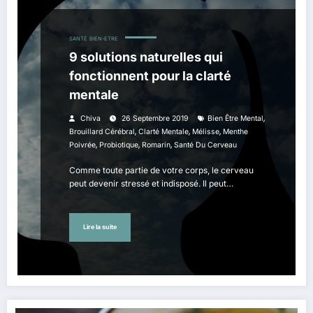
SANTÉ
BIEN-ETRE
9 solutions naturelles qui
fonctionnent pour la clarté
mentale
,
Chiva
26 Septembre 2019
Bien Être Mental
,
,
,
Brouillard Cérébral
Clarté Mentale
Mélisse
Menthe
,
,
,
Poivrée
Probiotique
Romarin
Santé Du Cerveau
Comme toute partie de votre corps, le cerveau
peut devenir stressé et indisposé. Il peut…
Lire la suite