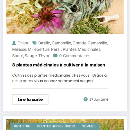
Chiva
Basilic
Camomille
Grande Camomille
,
,
,
Mélisse
Millepertuis
Persil
Plantes Médicinales
,
,
,
,
Santé
Sauge
Thym
0 Commentaires
,
,
8 plantes médicinales à cultiver à la maison
Cultivez ces plantes médicinales chez vous ! Grâce à
ces plantes, vous pourrez notamment soigner…
Lire la suite
27 Juin 2016
BIEN-ETRE
PLANTES HERBES ÉPICES
SOMMEIL