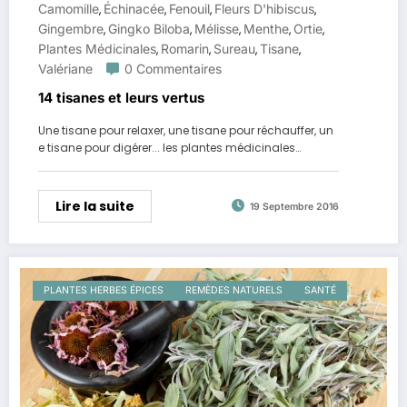
Camomille
Échinacée
Fenouil
Fleurs D'hibiscus
,
,
,
,
Gingembre
Gingko Biloba
Mélisse
Menthe
Ortie
,
,
,
,
,
Plantes Médicinales
Romarin
Sureau
Tisane
,
,
,
,
Valériane
0 Commentaires
14 tisanes et leurs vertus
Une tisane pour relaxer, une tisane pour réchauffer, un
e tisane pour digérer... les plantes médicinales…
Lire la suite
19 Septembre 2016
PLANTES HERBES ÉPICES
REMÈDES NATURELS
SANTÉ