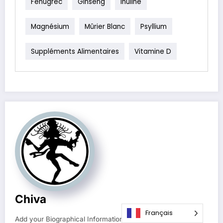
Fenugrec
Ginseng
Inuline
Magnésium
Mûrier Blanc
Psyllium
Suppléments Alimentaires
Vitamine D
Chiva
Français
Add your Biographical Information.
Edit your Profile
now.