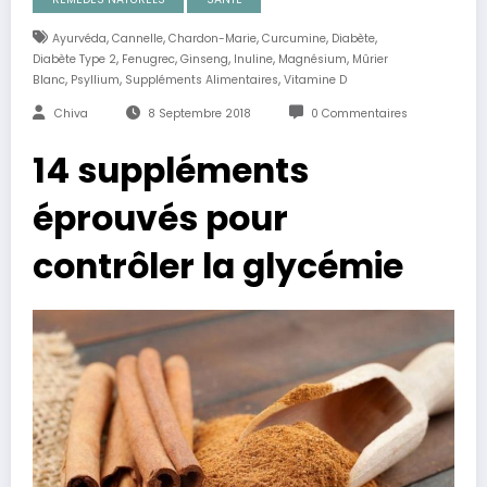
,
,
,
,
,
Ayurvéda
Cannelle
Chardon-Marie
Curcumine
Diabète
,
,
,
,
,
Diabète Type 2
Fenugrec
Ginseng
Inuline
Magnésium
Mûrier
,
,
,
Blanc
Psyllium
Suppléments Alimentaires
Vitamine D
Chiva
8 Septembre 2018
0 Commentaires
14 suppléments
éprouvés pour
contrôler la glycémie