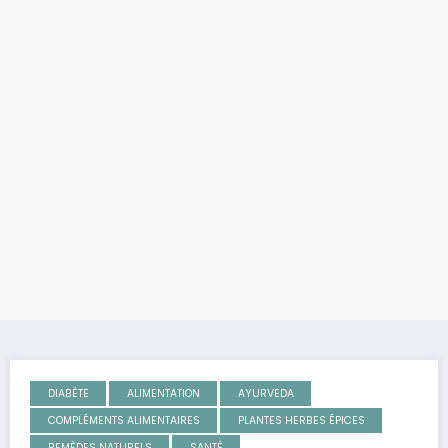
DIABÈTE
ALIMENTATION
AYURVEDA
COMPLÉMENTS ALIMENTAIRES
PLANTES HERBES ÉPICES
REMÈDES NATURELS
SANTÉ