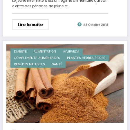
Le jeûne intermittent est un régime alimentaire qui vari
e entre des périodes de jeûne et…
Lire la suite
23 Octobre 2018
DIABÈTE
ALIMENTATION
AYURVEDA
COMPLÉMENTS ALIMENTAIRES
PLANTES HERBES ÉPICES
REMÈDES NATURELS
SANTÉ