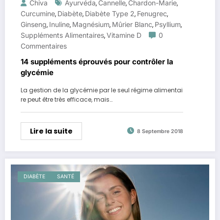
Chiva
Ayurvéda
Cannelle
Chardon-Marie
,
,
,
Curcumine
Diabète
Diabète Type 2
Fenugrec
,
,
,
,
Ginseng
Inuline
Magnésium
Mûrier Blanc
Psyllium
,
,
,
,
,
Suppléments Alimentaires
Vitamine D
0
,
Commentaires
14 suppléments éprouvés pour contrôler la
glycémie
La gestion de la glycémie par le seul régime alimentai
re peut être très efficace, mais…
Lire la suite
8 Septembre 2018
DIABÈTE
SANTÉ