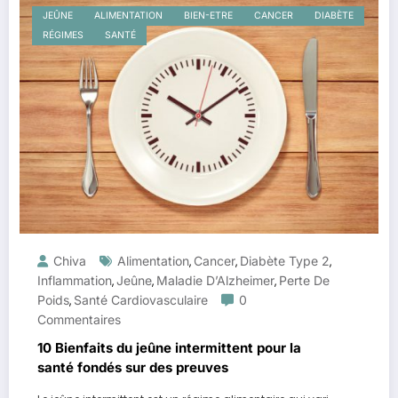
JEÛNE
ALIMENTATION
BIEN-ETRE
CANCER
DIABÈTE
RÉGIMES
SANTÉ
Chiva
Alimentation
Cancer
Diabète Type 2
,
,
,
Inflammation
Jeûne
Maladie D’Alzheimer
Perte De
,
,
,
Poids
Santé Cardiovasculaire
0
,
Commentaires
10 Bienfaits du jeûne intermittent pour la
santé fondés sur des preuves