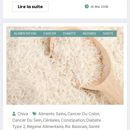
Lire la suite
10 Mai 2018
ALIMENTATION
CANCER
DIABÈTE
RÉGIMES
SANTÉ
Chiva
Aliments Sains
Cancer Du Colon
,
,
Cancer Du Sein
Céréales
Constipation
Diabète
,
,
,
Type 2
Régime Alimentaire
Riz Basmati
Santé
,
,
,