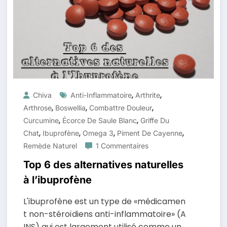
,
,
Chiva
Anti-Inflammatoire
Arthrite
,
,
,
Arthrose
Boswellia
Combattre Douleur
,
,
Curcumine
Écorce De Saule Blanc
Griffe Du
,
,
,
,
Chat
Ibuprofène
Omega 3
Piment De Cayenne
Remède Naturel
1 Commentaires
Top 6 des alternatives naturelles
à l’ibuprofène
L'ibuprofène est un type de «médicamen
t non-stéroïdiens anti-inflammatoire» (A
INS) qui est largement utilisé comme un…