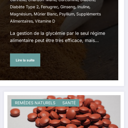
,
,
,
,
Diabète Type 2
Fenugrec
Ginseng
Inuline
,
,
,
Magnésium
Mûrier Blanc
Psyllium
Suppléments
,
Alimentaires
Vitamine D
La gestion de la glycémie par le seul régime
alimentaire peut être très efficace, mais…
Lire la suite
REMÈDES NATURELS
SANTÉ