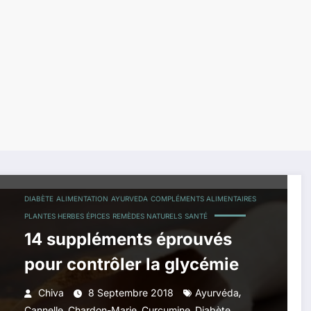
DIABÈTE
ALIMENTATION
AYURVEDA
COMPLÉMENTS ALIMENTAIRES
PLANTES HERBES ÉPICES
REMÈDES NATURELS
SANTÉ
14 suppléments éprouvés
pour contrôler la glycémie
,
Chiva
8 Septembre 2018
Ayurvéda
,
,
,
,
Cannelle
Chardon-Marie
Curcumine
Diabète