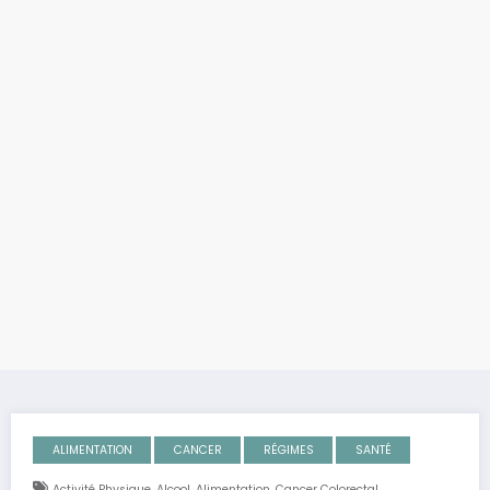
ALIMENTATION
CANCER
RÉGIMES
SANTÉ
,
,
,
,
Activité Physique
Alcool
Alimentation
Cancer Colorectal