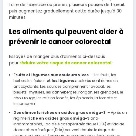
faire de l’exercice ou prenez plusieurs pauses de travail,
puis augmentez graduellement cette durée jusqu’à 30
minutes.
Les aliments qui peuvent aider à
prévenir le cancer colorectal
Essayez de manger plus d’aliments ci-dessous
pour
réduire votre risque de cancer colorectal
:
Fruits et légumes aux couleurs vives
– Les fruits, les
herbes, les épices
et les légumes
colorés sont riches en
antioxydants. Les sources comprennent l’avocat, les
bleuets-myrtilles, les canneberges, l’origan, les grenades, le
chou rouge, les raisins foncés, les épinards, la tomate et
le curcuma.
Des aliments riches en acides gras oméga-3
– Après un
régime
riche en acides gras oméga-3
anti-
inflammatoires, l’acide eicosapentaénoïque (EPA) et l’acide
docosahexaénoïque (DHA) peuvent réduire le risque de
cancer colorectal. Les sources comprennent les poissons