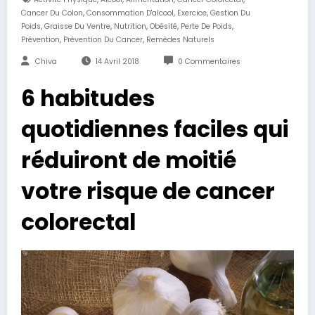
,
,
,
Cancer Du Colon
Consommation D'alcool
Exercice
Gestion Du
,
,
,
,
,
Poids
Graisse Du Ventre
Nutrition
Obésité
Perte De Poids
,
,
Prévention
Prévention Du Cancer
Remèdes Naturels
Chiva
14 Avril 2018
0 Commentaires
6 habitudes
quotidiennes faciles qui
réduiront de moitié
votre risque de cancer
colorectal