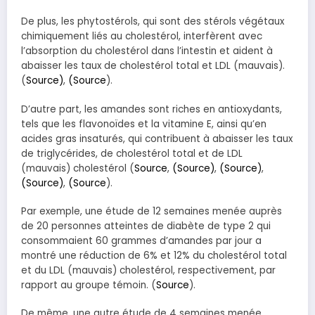
De plus, les phytostérols, qui sont des stérols végétaux
chimiquement liés au cholestérol, interfèrent avec
l’absorption du cholestérol dans l’intestin et aident à
abaisser les taux de cholestérol total et LDL (mauvais).
(
Source)
,
(Source
).
D’autre part, les amandes sont riches en antioxydants,
tels que les flavonoïdes et la vitamine E, ainsi qu’en
acides gras insaturés, qui contribuent à abaisser les taux
de triglycérides, de cholestérol total et de LDL
(mauvais) cholestérol (
Source
,
(Source)
,
(Source)
,
(Source)
,
(Source
).
Par exemple, une étude de 12 semaines menée auprès
de 20 personnes atteintes de diabète de type 2 qui
consommaient 60 grammes d’amandes par jour a
montré une réduction de 6% et 12% du cholestérol total
et du LDL (mauvais) cholestérol, respectivement, par
rapport au groupe témoin. (
Source
).
De même, une autre étude de 4 semaines menée