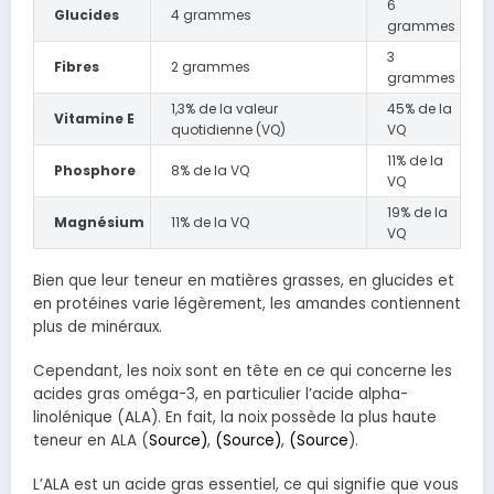
6
Glucides
4 grammes
grammes
3
Fibres
2 grammes
grammes
1,3% de la valeur
45% de la
Vitamine E
quotidienne (VQ)
VQ
11% de la
Phosphore
8% de la VQ
VQ
19% de la
Magnésium
11% de la VQ
VQ
Bien que leur teneur en matières grasses, en glucides et
en protéines varie légèrement, les amandes contiennent
plus de minéraux.
Cependant, les noix sont en tête en ce qui concerne les
acides gras oméga-3, en particulier l’acide alpha-
linolénique (ALA). En fait, la noix possède la plus haute
teneur en ALA (
Source)
,
(Source)
,
(
Source
).
L’ALA est un acide gras essentiel, ce qui signifie que vous