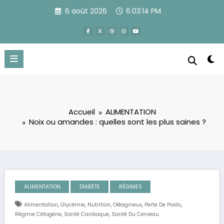
Aller
6 août 2026
6:03:15 PM
au
contenu
Accueil
ALIMENTATION
Noix ou amandes : quelles sont les plus saines ?
ALIMENTATION
DIABÈTE
RÉGIMES
,
,
,
,
,
Alimentation
Glycémie
Nutrition
Oléagineux
Perte De Poids
,
,
Régime Cétogène
Santé Cardiaque
Santé Du Cerveau