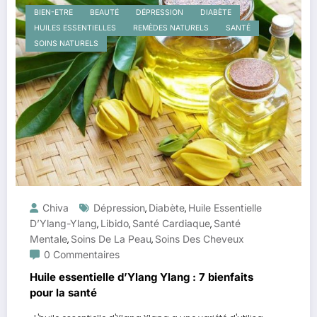
BIEN-ETRE
BEAUTÉ
DÉPRESSION
DIABÈTE
HUILES ESSENTIELLES
REMÈDES NATURELS
SANTÉ
SOINS NATURELS
Chiva
Dépression
Diabète
Huile Essentielle
,
,
D’Ylang-Ylang
Libido
Santé Cardiaque
Santé
,
,
,
Mentale
Soins De La Peau
Soins Des Cheveux
,
,
0 Commentaires
Huile essentielle d’Ylang Ylang : 7 bienfaits
pour la santé