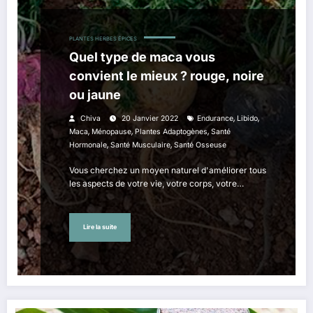
PLANTES HERBES ÉPICES
Quel type de maca vous
convient le mieux ? rouge, noire
ou jaune
,
,
Chiva
20 Janvier 2022
Endurance
Libido
,
,
,
Maca
Ménopause
Plantes Adaptogènes
Santé
,
,
Hormonale
Santé Musculaire
Santé Osseuse
Vous cherchez un moyen naturel d'améliorer tous
les aspects de votre vie, votre corps, votre…
Lire la suite