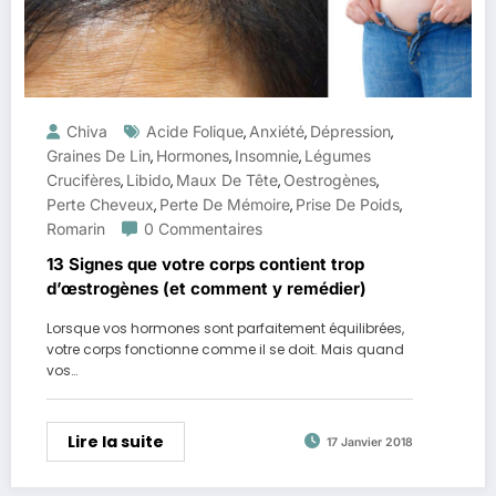
Chiva
Acide Folique
Anxiété
Dépression
,
,
,
Graines De Lin
Hormones
Insomnie
Légumes
,
,
,
Crucifères
Libido
Maux De Tête
Oestrogènes
,
,
,
,
Perte Cheveux
Perte De Mémoire
Prise De Poids
,
,
,
Romarin
0 Commentaires
13 Signes que votre corps contient trop
d’œstrogènes (et comment y remédier)
Lorsque vos hormones sont parfaitement équilibrées,
votre corps fonctionne comme il se doit. Mais quand
vos…
Lire la suite
17 Janvier 2018