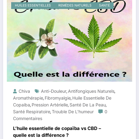
HUILES ESSENTIELLES
REMÈDES NATURELS
SANTÉ
Chiva
Anti-Douleur
Antifongiques Naturels
,
,
Aromathérapie
Fibromyalgie
Huile Essentielle De
,
,
Copaiba
Pression Artérielle
Santé De La Peau
,
,
,
Santé Respiratoire
Trouble De L'humeur
0
,
Commentaires
L’huile essentielle de copaïba vs CBD –
quelle est la différence ?