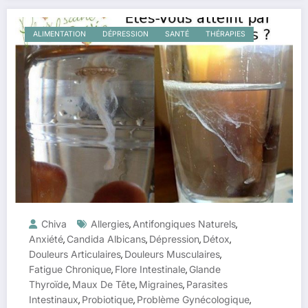
ALIMENTATION
DÉPRESSION
SANTÉ
THÉRAPIES
Chiva
Allergies
Antifongiques Naturels
,
,
Anxiété
Candida Albicans
Dépression
Détox
,
,
,
,
Douleurs Articulaires
Douleurs Musculaires
,
,
Fatigue Chronique
Flore Intestinale
Glande
,
,
Thyroïde
Maux De Tête
Migraines
Parasites
,
,
,
Intestinaux
Probiotique
Problème Gynécologique
,
,
,