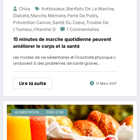
Chiva
Antidouleur
Bienfaits De La Marche
,
,
Diabète
Marche
Mémoire
Perte De Poids
,
,
,
,
Prévention Cancer
Santé Du Coeur
Trouble De
,
,
L'humeur
Vitamine D
1 Commentaires
,
15 minutes de marche quotidienne peuvent
améliorer le corps et la santé
Les modes de vie sédentaires et l'inactivité physique c
onduisent à des problèmes de santé graves.…
Lire la suite
17 Mars 2017
ALIMENTATION
BIEN-ETRE