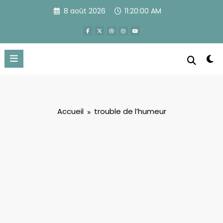
Aller
8 août 2026
11:20:01 AM
au
contenu
Accueil
trouble de l’humeur